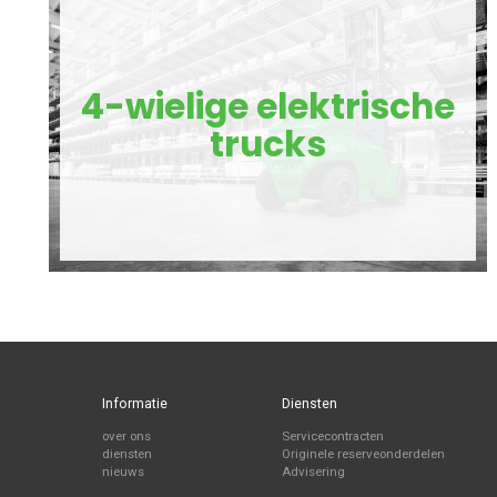
4-wielige elektrische
trucks
Informatie
Diensten
over ons
Servicecontracten
diensten
Originele reserveonderdelen
nieuws
Advisering