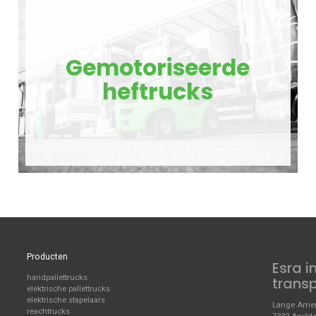
Gemotoriseerde
heftrucks
Producten
Esra i
handpallettrucks
trans
elektrische pallettrucks
elektrische stapelaars
Lange Amer
reachtrucks
7332 Apeld