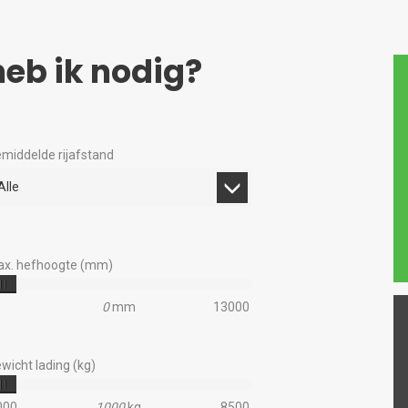
eb ik nodig?
middelde rijafstand
Alle
x. hefhoogte (mm)
0
mm
13000
wicht lading (kg)
000
1000
kg
8500