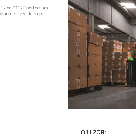
112 en O112P perfect om
stuurder de vorken op
O112CB: