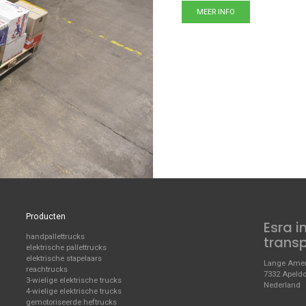
MEER INFO
Producten
Esra i
handpallettrucks
trans
elektrische pallettrucks
elektrische stapelaars
Lange Amer
reachtrucks
7332 Apeld
3-wielige elektrische trucks
Nederland
4-wielige elektrische trucks
gemotoriseerde heftrucks