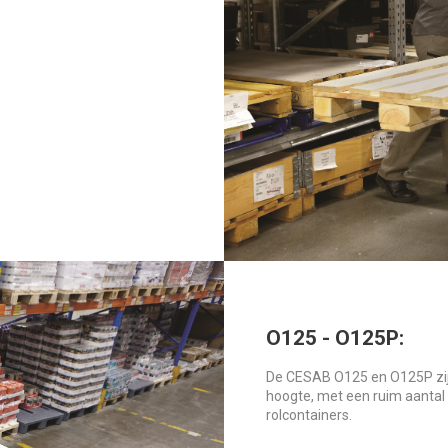
O125 - O125P:
De CESAB O125 en O125P zij
hoogte, met een ruim aantal 
rolcontainers.