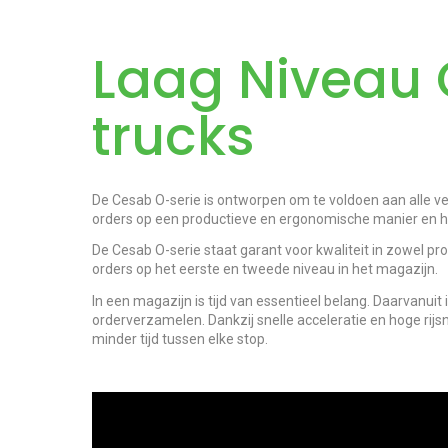
Laag Niveau 
trucks
De Cesab O-serie is ontworpen om te voldoen aan alle 
orders op een productieve en ergonomische manier en he
De Cesab O-serie staat garant voor kwaliteit in zowel pr
orders op het eerste en tweede niveau in het magazijn.
In een magazijn is tijd van essentieel belang. Daarvanuit
orderverzamelen. Dankzij snelle acceleratie en hoge rijs
minder tijd tussen elke stop.