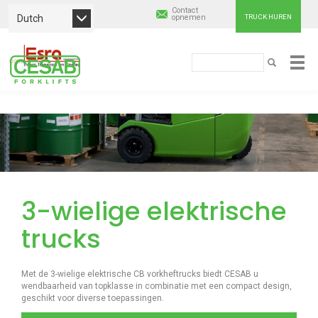
Contact
Dutch
opnemen
TRUCK HUREN
Cesab
Zoeken
ZOEKEN
Material
Overslaan
Handling
en
naar
Europe
de
inhoud
gaan
3-wielige elektrische
trucks
Met de 3-wielige elektrische CB vorkheftrucks biedt CESAB u
wendbaarheid van topklasse in combinatie met een compact design,
geschikt voor diverse toepassingen.