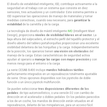
El diseño de estabilidad inteligente, ISD, contribuye activamente a la
seguridad en el trabajo con un sistema que consiste en diez
sensores, tres actuadores y un controlador. Este sistema permite a
ISD supervisar las operaciones de manejo de materiales y tomar
medidas correctivas, cuando sea necesario, para
garantizar la
estabilidad
de la carretilla y de la carga.
La tecnología de diseño de mástil inteligente
IMD
(Intelligent Mast
Design), proporciona
niveles de visibilidad líderes en el sector.
La
baja altura del salpicadero, el estrecho perfil del tejadillo protector y el
diseño abierto del tablero portahorquillas proporcionan una excelente
visibilidad delantera de las horquillas y la carga. Independientemente
de la posición, los operarios tienen
una visión sin obstáculos
del
manejo de la carga. Estas características de seguridad activa
ayudan al operario a
manejar las cargas con mayor precisión
y con
menos riesgo para el entorno o la carga.
La serie CESAB B400 incluye
mandos hidráulicos táctiles
perfectamente integrados en un reposabrazos totalmente ajustable
de serie. Otras opciones disponibles son los joysticks de doble
función o un único joystick multifunción.
Se pueden seleccionar
tres disposiciones diferentes de los
pedales:
de tipo automovilístico, o una versión D2 con cambio de
dirección en el acelerador o dobles pedales. En los pedales parecidos
a los de un coche, los mandos de dirección están situados en el
reposabrazos, delante de las minipalancas, para un acceso fácil.