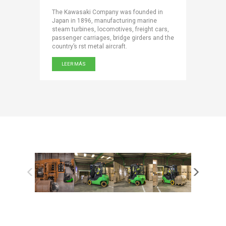
Scotti has
The Kawasaki Company was founded in
Producing
SAB
Japan in 1896, manufacturing marine
year, the
ling
steam turbines, locomotives, freight cars,
world’s l
ly.
passenger carriages, bridge girders and the
belts, rub
country’s rst metal aircraft.
LEER M
LEER MÁS