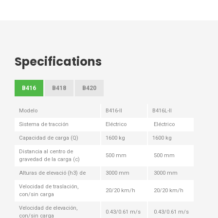
Specifications
B416
B418
B420
Modelo
B416-II
B416L-II
Sistema de tracción
Eléctrico
Eléctrico
Capacidad de carga (Q)
1600 kg
1600 kg
Distancia al centro de
500 mm
500 mm
gravedad de la carga (c)
Alturas de elevació (h3) de
3000 mm
3000 mm
Velocidad de traslación,
20/20 km/h
20/20 km/h
con/sin carga
Velocidad de elevación,
0.43/0.61 m/s
0.43/0.61 m/s
con/sin carga