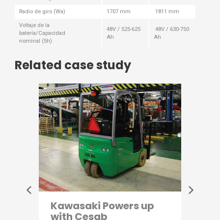
Radio de giro (Wa)
1707 mm
1811 mm
Voltaje de la
48V / 525-625
48V / 630-750
batería/Capacidad
Ah
Ah
nominal (5h)
Related case study
ooses
Kawasaki Powers up
Bette
with Cesab
for 