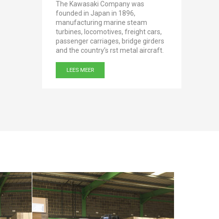
 Riso
The Kawasaki Company was
founded in Japan in 1896,
Produci
ts to
manufacturing marine steam
every y
turbines, locomotives, freight cars,
one of 
 in Italy.
passenger carriages, bridge girders
of poly
and the country’s rst metal aircraft.
and pul
LEES MEER
LEES