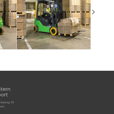
ntern
port
ikaweg 93
oorn