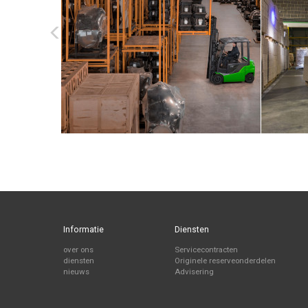
Informatie
Diensten
over ons
Servicecontracten
diensten
Originele reserveonderdelen
nieuws
Advisering