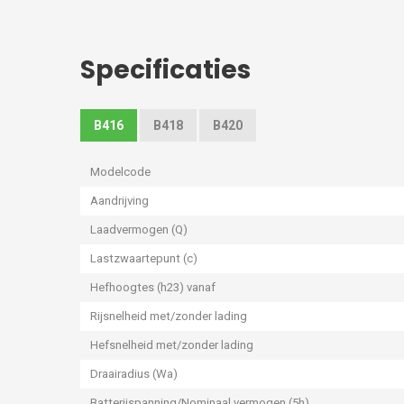
Specificaties
B416
B418
B420
Modelcode
Aandrijving
Laadvermogen (Q)
Lastzwaartepunt (c)
Hefhoogtes (h23) vanaf
Rijsnelheid met/zonder lading
Hefsnelheid met/zonder lading
Draairadius (Wa)
Batterijspanning/Nominaal vermogen (5h)