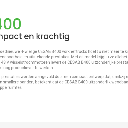
400
pact en krachtig
loednieuwe 4-wielige CESAB B400 vorkheftrucks hoeft u niet meer te k
ndbaarheid en uitstekende prestaties. Met dit model krijgt u ze allebei
 48 V wisselstroommotoren levert de CESAB B400 uitzonderlijke prestat
m nog productiever te werken.
 prestaties worden aangevuld door een compact ontwerp dat, dankzij e
n smallere banden, betekent dat de CESAB B400 uitzonderlijk wendbaar 
appe ruimtes.