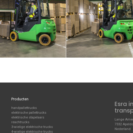
Producten
Esra i
handpallettrucks
trans
elektrische pallettrucks
elektrische stapelaars
Lange Amer
reachtrucks
7332 Apeld
3-wielige elektrische trucks
Nederland
4-wielige elektrische trucks