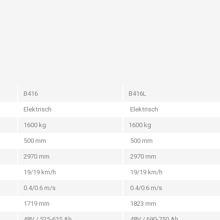
B416
B416L
Elektrisch
Elektrisch
1600 kg
1600 kg
500 mm
500 mm
2970 mm
2970 mm
19/19 km/h
19/19 km/h
0.4/0.6 m/s
0.4/0.6 m/s
Rice Producer
1719 mm
1823 mm
Chooses CESAB
48V / 525-625 Ah
48V / 690-750 Ah