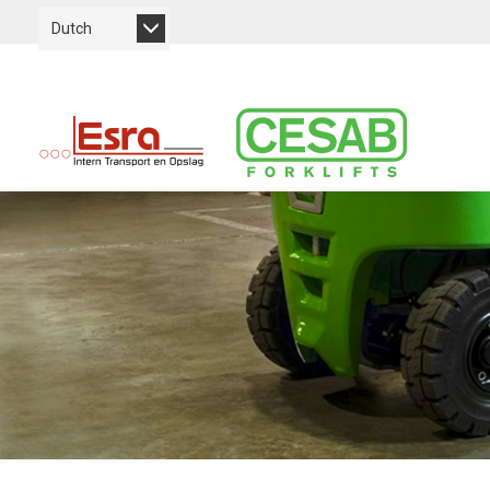
Dutch
Zoeken
Cesab
Material
Overslaan
Handling
en
naar
Europe
de
inhoud
gaan