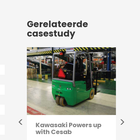
Gerelateerde
casestudy
Kawasaki Powers up
Bett
with Cesab
Mano
Meg