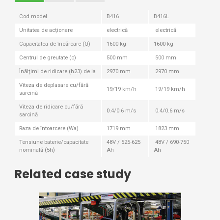
Cod model
B416
B416L
Unitatea de acționare
electrică
electrică
Capacitatea de încărcare (Q)
1600 kg
1600 kg
Centrul de greutate (c)
500 mm
500 mm
Înălţimi de ridicare (h23) de la
2970 mm
2970 mm
Viteza de deplasare cu/fără
19/19 km/h
19/19 km/h
sarcină
Viteza de ridicare cu/fără
0.4/0.6 m/s
0.4/0.6 m/s
sarcină
Raza de întoarcere (Wa)
1719 mm
1823 mm
Tensiune baterie/capacitate
48V / 525-625
48V / 690-750
nominală (5h)
Ah
Ah
Related case study