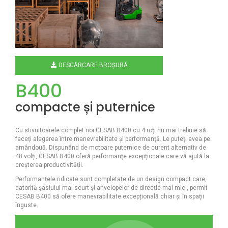
DESCĂRCARE BROȘURĂ
B400
compacte și puternice
Cu stivuitoarele complet noi CESAB B400 cu 4 roți nu mai trebuie să
faceți alegerea între manevrabilitate și performanță. Le puteți avea pe
amândouă. Dispunând de motoare puternice de curent alternativ de
48 volți, CESAB B400 oferă performanțe excepționale care vă ajută la
creșterea productivității.
Performanțele ridicate sunt completate de un design compact care,
datorită șasiului mai scurt și anvelopelor de direcție mai mici, permit
CESAB B400 să ofere manevrabilitate excepțională chiar și în spații
înguste.