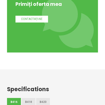
Primiți oferta mea
CONTACTAȚI-NE
Specifications
B416
B418
B420