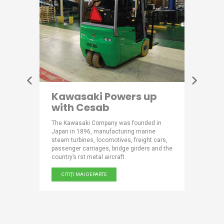
ooses
Kawasaki Powers up
Bette
with Cesab
for 
Scotti has
The Kawasaki Company was founded in
Producing
SAB
Japan in 1896, manufacturing marine
year, the
ling
steam turbines, locomotives, freight cars,
world’s l
ly.
passenger carriages, bridge girders and the
belts, rub
country’s rst metal aircraft.
CITIŢI 
CITIŢI MAI DEPARTE