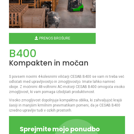
PRENOS BROŠURE
B400
Kompakten in močan
S povsem novimi 4-kolesnimi viličarji CESAB B400 se vam ni treba več
odločati med upravljivostjo in zmogljivostjo. Imate lahko namreč
oboje. Z močnimi 48-voltnimi AC-motorji CESAB B400 omogoča visoko
zmogljivost, ki vam pomaga izboljšati produktivnost.
Visoko zmogljivost dopolnjuje kompaktna oblika, ki zahvaljujoč krajši
šasiji in manjšim krmilnim pnevmatikam pomeni, da je CESAB B400
izredno upravljiv tudi v ozkih prostorih.
Sprejmite mojo ponudbo