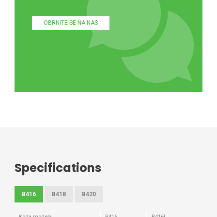
OBRNITE SE NA NAS
Specifications
B416
B418
B420
Koda modela
B416
B416L