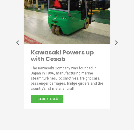
ooses
Kawasaki Powers up
Bette
with Cesab
for 
Scotti has
The Kawasaki Company was founded in
Producing
SAB
Japan in 1896, manufacturing marine
year, the
ling
steam turbines, locomotives, freight cars,
world’s l
ly.
passenger carriages, bridge girders and the
belts, rub
country’s rst metal aircraft.
PREBER
PREBERITE VEČ