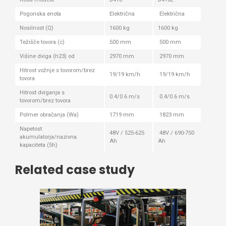
Pogonska enota
Električna
Električna
Nosilnost (Q)
1600 kg
1600 kg
Težišče tovora (c)
500 mm
500 mm
Višine dviga (h23) od
2970 mm
2970 mm
Hitrost vožnje s tovorom/brez
19/19 km/h
19/19 km/h
tovora
Hitrost dviganja s
0.4/0.6 m/s
0.4/0.6 m/s
tovorom/brez tovora
Polmer obračanja (Wa)
1719 mm
1823 mm
Napetost
48V / 525-625
48V / 690-750
akumulatorja/nazivna
Ah
Ah
kapaciteta (5h)
Related case study